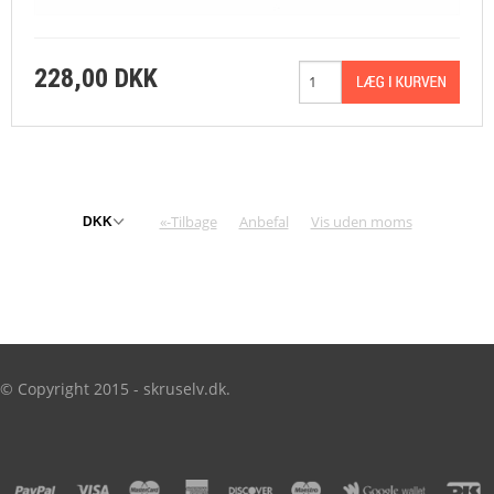
228,00 DKK
«-Tilbage
Anbefal
Vis uden moms
© Copyright 2015 - skruselv.dk.