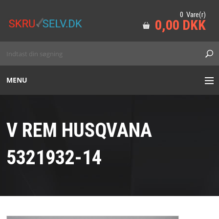
0 Vare(r)
0,00 DKK
MENU
HAVE
V REM HUSQVANA
SKOV
5321932-14
MARINE
TILBEHØR
VORES VAREMÆRKER