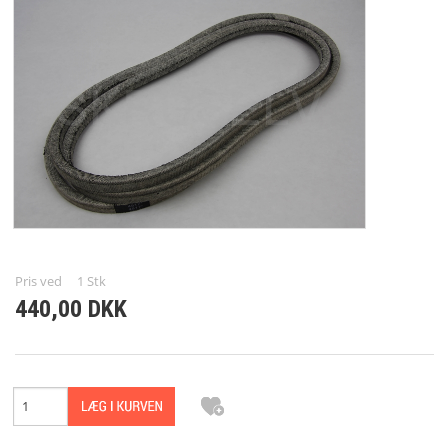
RESERVEDELE
BRUGT/DEMO
FORSIDE
KURV
TILBUD
Pris ved
1
Stk
PROFIL
440,00 DKK
VILKÅR
REPARATION