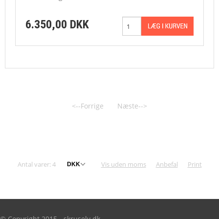
6.350,00 DKK
<--Forrige
Næste-->
Antal varer: 4
Vis uden moms
Anbefal
Print
© Copyright 2015 - skruselv.dk.