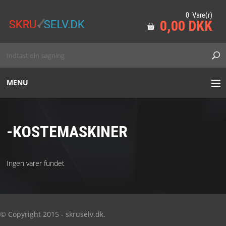
0 Vare(r)
0,00 DKK
MENU
HAVE
-KOSTEMASKINER
SKOV
MARINE
Ingen varer fundet
TILBEHØR
© Copyright 2015 - skruselv.dk.
VORES VAREMÆRKER