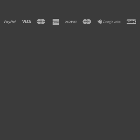
RESERVEDELE
BRUGT/DEMO
FORSIDE
KURV
TILBUD
PROFIL
VILKÅR
REPARATION