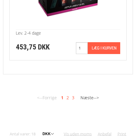
Lev. 2-4 dage
453,75 DKK
<--Forrige
1
2
3
Næste-->
Antal varer: 18
Vis uden moms
Anbefal
Print