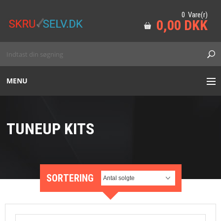
0 Vare(r)
0,00 DKK
MENU
HAVE
TUNEUP KITS
SKOV
MARINE
SORTERING
TILBEHØR
VORES VAREMÆRKER