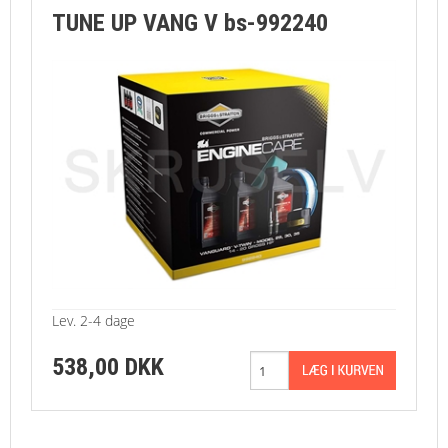
TUNE UP VANG V bs-992240
RESERVEDELE
BRUGT/DEMO
FORSIDE
KURV
TILBUD
PROFIL
Lev. 2-4 dage
VILKÅR
538,00 DKK
REPARATION