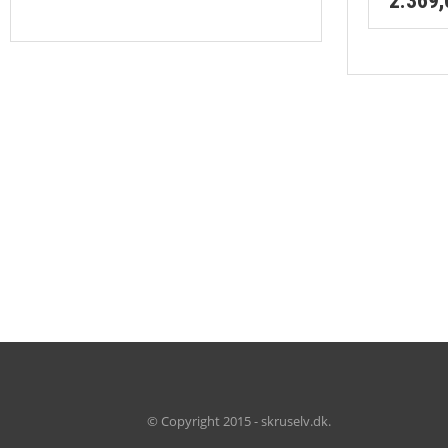
2.369
© Copyright 2015 - skruselv.dk.