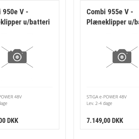
Suzuki
-Specialmaskiner
Hækkl
Rem
 950e V -
Combi 955e V -
klipper u/batteri
Plæneklipper u/b
-Trimmere & Buskryddere
Kiler
Batter
Klipp
Caste
Havet
Knive
Græst
Start
Rider
Hjul t
Rotork
Hække
-POWER 48V
STIGA e-POWER 48V
dage
Lev. 2-4 dage
Trakto
Håndh
Trimm
Instal
,00 DKK
7.149,00 DKK
Jordf