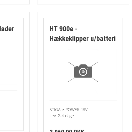
save
øj
lader
HT 900e -
Hækkeklipper u/batteri
ver/vertikalskærere
klippere
Cylinderplæneklippere
GYRO
ring
Plæneklippere - el
STIGA e-POWER 48V
Lev. 2-4 dage
tilbehør
Robotplæneklippere
Traktorer