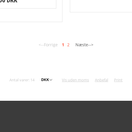
,00 DKK
<--Forrige
1
2
Næste-->
Antal varer: 14
Vis uden moms
Anbefal
Print