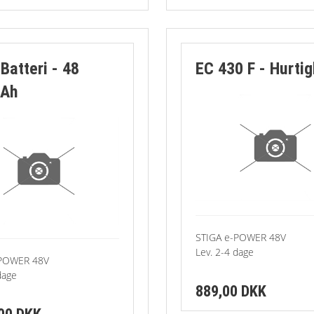
Kæde
Leget
Batteri - 48
EC 430 F - Hurtig
 Ah
Mosri
PARK
Plæne
Rem
STIGA e-POWER 48V
Rengø
Lev. 2-4 dage
-POWER 48V
dage
Rider 
889,00 DKK