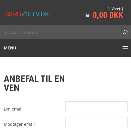
0 Vare(r)
0,00 DKK
MENU
HAVE
ANBEFAL TIL EN
SKOV
VEN
MARINE
Din email
TILBEHØR
Modtager email
VORES VAREMÆRKER