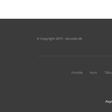
© Copyright 2015 - skruselv.dk.
Forside
Kurv
Tilb