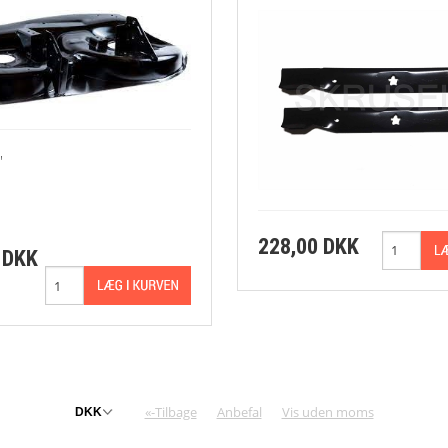
"
228,00 DKK
 DKK
«-Tilbage
Anbefal
Vis uden moms