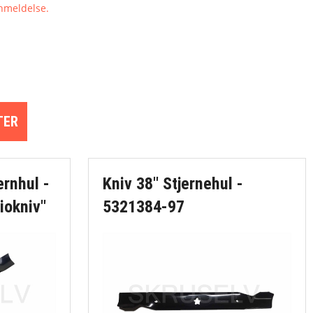
nmeldelse.
save
øj
ver/vertikalskærere
TER
klippere
Cylinderplæneklippere
ernhul -
Kniv 38" Stjernehul -
iokniv"
5321384-97
GYRO
ring
Plæneklippere - el
tilbehør
Robotplæneklippere
Traktorer