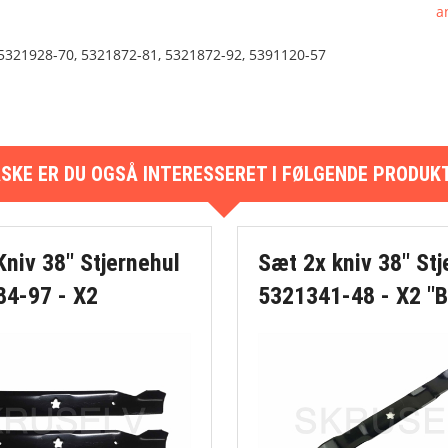
a
Kæde
5321928-70, 5321872-81, 5321872-92, 5391120-57
Leget
Mosri
SKE ER DU OGSÅ INTERESSERET I FØLGENDE PRODUK
PARK
Plæne
Kniv 38" Stjernehul
Sæt 2x kniv 38" Stj
84-97 - X2
5321341-48 - X2 "B
Rem
Rengø
Rider 