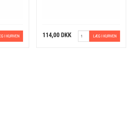
ZeroTurn ridere
114,00 DKK