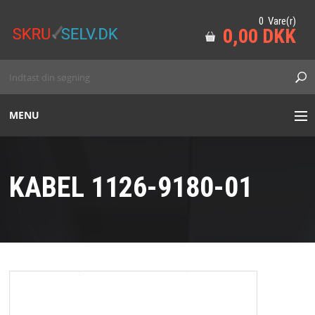
0 Vare(r)
0,00 DKK
MENU
HAVE
KABEL 1126-9180-01
SKOV
MARINE
TILBEHØR
VORES VAREMÆRKER