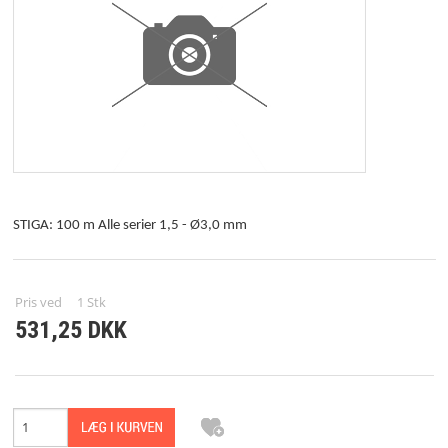
RESERVEDELE
BRUGT/DEMO
FORSIDE
KURV
STIGA: 100 m Alle serier 1,5 - Ø3,0 mm
TILBUD
PROFIL
Pris ved
1
Stk
531,25 DKK
VILKÅR
REPARATION