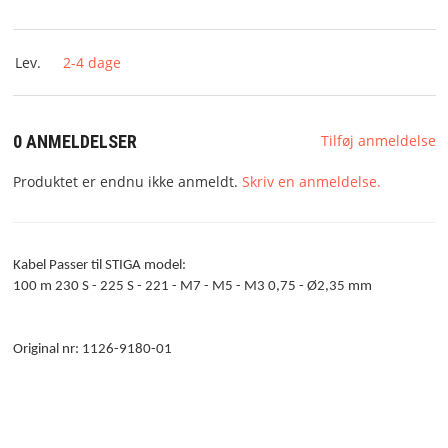
KONTAKT
RESERVEDELESTEGNINGER
Lev.
2-4 dage
AVANCERET SØGNING
0 ANMELDELSER
Tilføj anmeldelse
Produktet er endnu ikke anmeldt.
Skriv en anmeldelse.
Kabel Passer til STIGA model:
100 m 230 S - 225 S - 221 - M7 - M5 - M3 0,75 - Ø2,35 mm
Original nr: 1126-9180-01