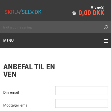
0 Vare(r)
0,00 DKK
MENU
HAVE
ANBEFAL TIL EN
SKOV
VEN
MARINE
Din email
TILBEHØR
Modtager email
VORES VAREMÆRKER